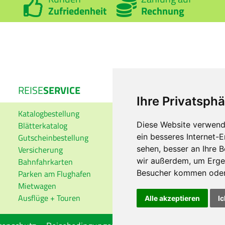
Zufriedenheit
Rechnung
REISE
SERVICE
REISE
INFO
Ihre Privatsphä
Katalogbestellung
Auswärtiges Amt
Blätterkatalog
Visa-Dienst
Diese Website verwend
Gutscheinbestellung
Reisemedizin
ein besseres Internet-
Versicherung
ESTA-Einreise USA
sehen, besser an Ihre 
Bahnfahrkarten
ETA-Einreise Kanada
wir außerdem, um Erge
Parken am Flughafen
Fluggastrechte
Besucher kommen oder 
Mietwagen
Ausflüge + Touren
Alle akzeptieren
Ic