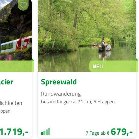
NEU
cier
Spreewald
Rundwanderung
Gesamtlänge: ca. 71 km, 5 Etappen
ichkeiten
appen
1.719,-
679,-
7 Tage ab €