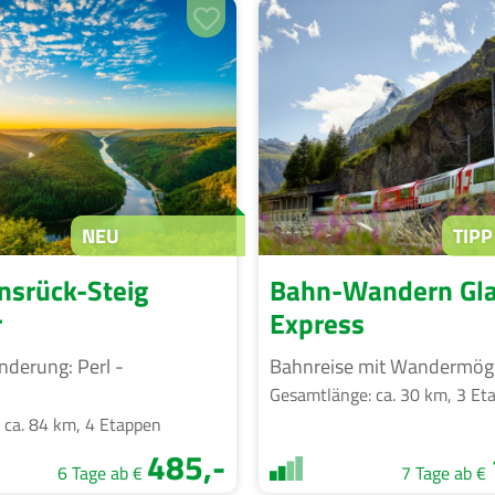
NEU
TIPP
nsrück-Steig
Bahn-Wandern Gla
r
Express
derung: Perl -
Bahnreise mit Wandermögl
n
Gesamtlänge: ca. 30 km, 3 Et
 ca. 84 km, 4 Etappen
485,-
6 Tage ab €
7 Tage ab €