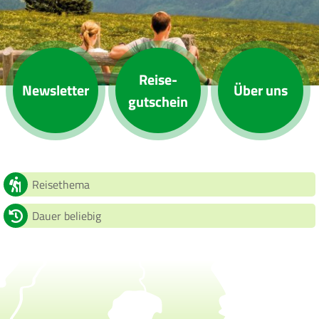
Reise­
News­letter
Über uns
gutschein