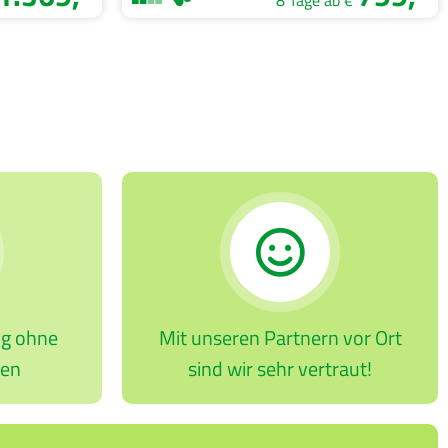
8 Tage ab €
ng ohne
Mit unseren Partnern vor Ort
ten
sind wir sehr vertraut!