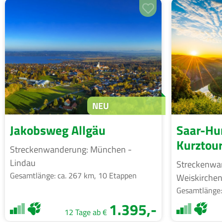
NEU
Jakobsweg Allgäu
Saar-Hu
Kurztou
Streckenwanderung: München -
Lindau
Streckenwan
Gesamtlänge: ca. 267 km, 10 Etappen
Weiskirche
Gesamtlänge:
1.395,-
12 Tage ab €