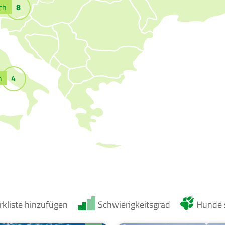
ch
8
n
4
kliste hinzufügen
Schwierigkeitsgrad
Hunde s