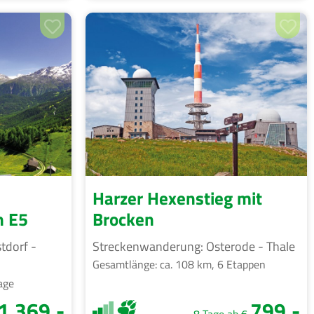
Harzer Hexenstieg mit
n E5
Brocken
tdorf -
Streckenwanderung: Osterode - Thale
Gesamtlänge: ca. 108 km, 6 Etappen
age
1.369,-
799,-