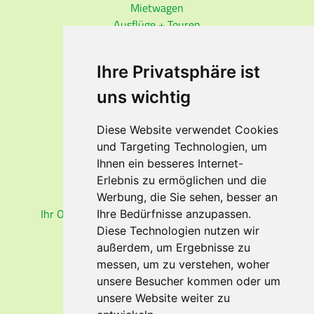
Mietwagen
Ausflüge + Touren
REISE
INFO
Ihre Privatsphäre ist
Auswärtiges Amt
Visa-Dienst
uns wichtig
Reisemedizin
ESTA-Einreise USA
Diese Website verwendet Cookies
ETA-Einreise Kanada
und Targeting Technologien, um
Fluggastrechte
Ihnen ein besseres Internet-
Erlebnis zu ermöglichen und die
RUCKSACK
PROFI
Werbung, die Sie sehen, besser an
Ihr Onlineshop für Rucksäcke und Wanderkarten
Ihre Bedürfnisse anzupassen.
Diese Technologien nutzen wir
außerdem, um Ergebnisse zu
messen, um zu verstehen, woher
unsere Besucher kommen oder um
EMPFEHLEN SIE UNS
unsere Website weiter zu