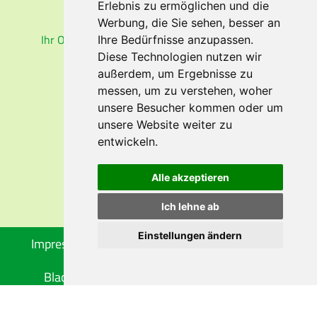
Erlebnis zu ermöglichen und die
RUCKSACK
PROFI
Werbung, die Sie sehen, besser an
Ihr Onlineshop für Rucksäcke und Wanderkarten
Ihre Bedürfnisse anzupassen.
Diese Technologien nutzen wir
außerdem, um Ergebnisse zu
messen, um zu verstehen, woher
unsere Besucher kommen oder um
EMPFEHLEN SIE UNS
unsere Website weiter zu
entwickeln.
Alle akzeptieren
Ich lehne ab
Einstellungen ändern
Impressum
Datenschutz
Reisebedingungen
Blacklisted Airlines
Cookie-Einstellungen
© 2026 ViaSoluna • created by
vistabus.de