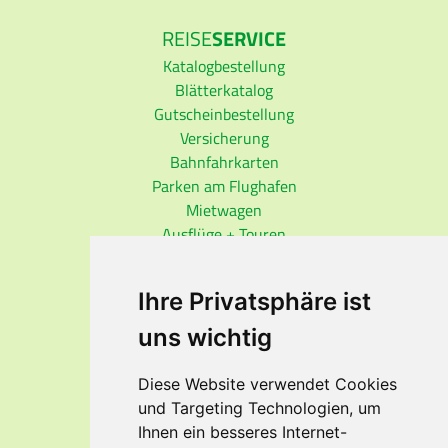
REISE
SERVICE
Katalogbestellung
Blätterkatalog
Gutscheinbestellung
Versicherung
Bahnfahrkarten
Parken am Flughafen
Mietwagen
Ausflüge + Touren
REISE
INFO
Ihre Privatsphäre ist
Auswärtiges Amt
Visa-Dienst
uns wichtig
Reisemedizin
ESTA-Einreise USA
Diese Website verwendet Cookies
ETA-Einreise Kanada
und Targeting Technologien, um
Fluggastrechte
Ihnen ein besseres Internet-