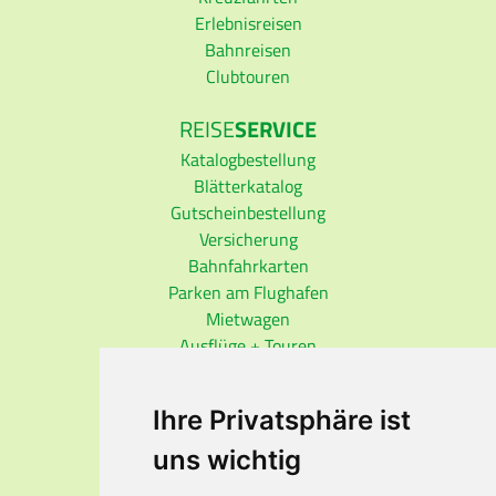
Erlebnisreisen
Bahnreisen
Clubtouren
REISE
SERVICE
Katalogbestellung
Blätterkatalog
Gutscheinbestellung
Versicherung
Bahnfahrkarten
Parken am Flughafen
Mietwagen
Ausflüge + Touren
REISE
INFO
Ihre Privatsphäre ist
Auswärtiges Amt
Visa-Dienst
uns wichtig
Reisemedizin