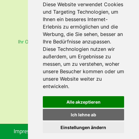
ESTA-Einreise USA
Diese Website verwendet Cookies
ETA-Einreise Kanada
und Targeting Technologien, um
Fluggastrechte
Ihnen ein besseres Internet-
Erlebnis zu ermöglichen und die
RUCKSACK
PROFI
Werbung, die Sie sehen, besser an
Ihr Onlineshop für Rucksäcke und Wanderkarten
Ihre Bedürfnisse anzupassen.
Diese Technologien nutzen wir
außerdem, um Ergebnisse zu
messen, um zu verstehen, woher
unsere Besucher kommen oder um
EMPFEHLEN SIE UNS
unsere Website weiter zu
entwickeln.
Alle akzeptieren
Ich lehne ab
Einstellungen ändern
Impressum
Datenschutz
Reisebedingungen