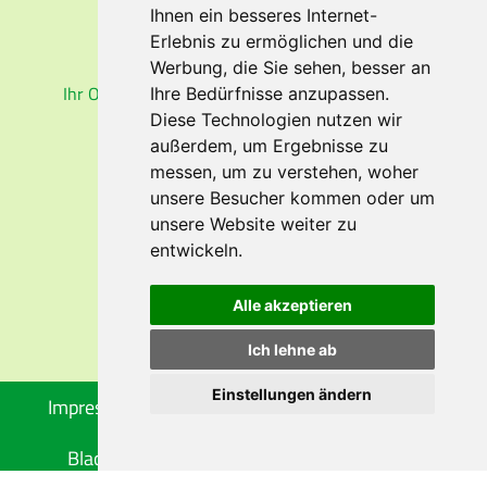
Fluggastrechte
Ihnen ein besseres Internet-
Erlebnis zu ermöglichen und die
RUCKSACK
PROFI
Werbung, die Sie sehen, besser an
Ihr Onlineshop für Rucksäcke und Wanderkarten
Ihre Bedürfnisse anzupassen.
Diese Technologien nutzen wir
außerdem, um Ergebnisse zu
messen, um zu verstehen, woher
unsere Besucher kommen oder um
EMPFEHLEN SIE UNS
unsere Website weiter zu
entwickeln.
Alle akzeptieren
Ich lehne ab
Einstellungen ändern
Impressum
Datenschutz
Reisebedingungen
Blacklisted Airlines
Cookie-Einstellungen