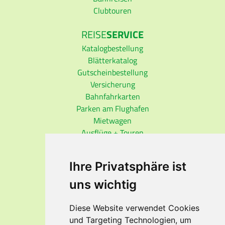
Clubtouren
REISE
SERVICE
Katalogbestellung
Blätterkatalog
Gutscheinbestellung
Versicherung
Bahnfahrkarten
Parken am Flughafen
Mietwagen
Ausflüge + Touren
REISE
INFO
Ihre Privatsphäre ist
Auswärtiges Amt
Visa-Dienst
uns wichtig
Reisemedizin
ESTA-Einreise USA
Diese Website verwendet Cookies
ETA-Einreise Kanada
und Targeting Technologien, um