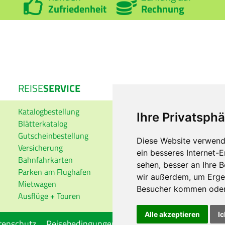
Zufriedenheit
Rechnung
REISE
SERVICE
REISE
INFO
Katalogbestellung
Auswärtiges Amt
Ihre Privatsphä
Blätterkatalog
Visa-Dienst
Gutscheinbestellung
Reisemedizin
Diese Website verwend
Versicherung
ESTA-Einreise USA
ein besseres Internet-
Bahnfahrkarten
ETA-Einreise Kanada
sehen, besser an Ihre 
Parken am Flughafen
Fluggastrechte
wir außerdem, um Erge
Mietwagen
Besucher kommen oder 
Ausflüge + Touren
Alle akzeptieren
Ic
tenschutz
Reisebedingungen
Blacklisted Airlines
Cook