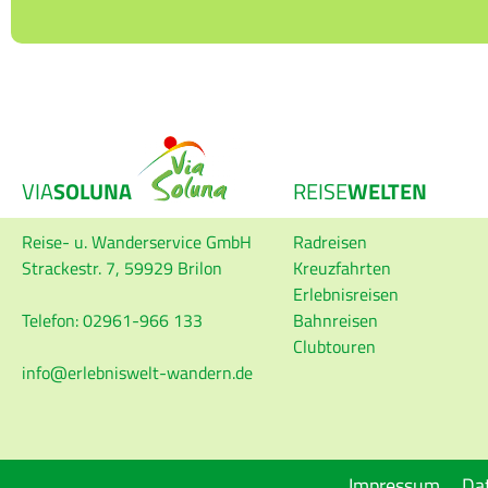
VIA
SOLUNA
REISE
WELTEN
Reise- u. Wanderservice GmbH
Radreisen
Strackestr. 7, 59929 Brilon
Kreuzfahrten
Erlebnisreisen
Telefon: 02961-966 133
Bahnreisen
Clubtouren
info
erlebniswelt-wandern.de
Impressum
Da