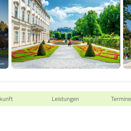
.com
© tichr - stock.adobe.com
kunft
Leistungen
Termine