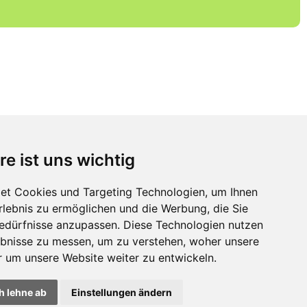
RUCKSACK
PROFI
EMPFEHLEN SIE UNS
Ihr Onlineshop für
re ist uns wichtig
Rucksäcke und
Wanderkarten
et Cookies und Targeting Technologien, um Ihnen
Erlebnis zu ermöglichen und die Werbung, die Sie
Bedürfnisse anzupassen. Diese Technologien nutzen
bnisse zu messen, um zu verstehen, woher unsere
um unsere Website weiter zu entwickeln.
h lehne ab
Einstellungen ändern
ie-Einstellungen